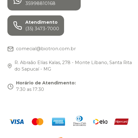
35998810168
Atendimento
(35) 3473-7000
comecial@biotron.com.br
R. Abraão Elías Kalas, 278 - Monte Líbano, Santa Rita
do Sapucaí - MG
Horário de Atendimento
:
7:30 as 17:30