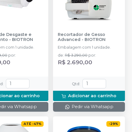
de Desgaste e
Recortador de Gesso
nto
-
BIOTRON
Advanced
-
BIOTRON
m com 1 unidade.
Embalagem com 1 unidade.
9,00
por
:
de
:
R$ 3.290,00
por
:
9,00
R$ 2.690,00
td
:
Qtd
:
cionar ao carrinho
Adicionar ao carrinho
dir via Whatsapp
Pedir via Whatsapp
ATÉ
-
47
%
-
29
%