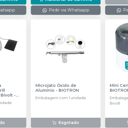
hatsapp
Pedir via Whatsapp
Pe
a
Microjato Óxido de
Mini Cen
ill
Alumínio
-
BIOTRON
BIOTRO
Bivolt
-
Embalagem com 1 unidade.
Embalage
idade.
Bivolt
do
Esgotado