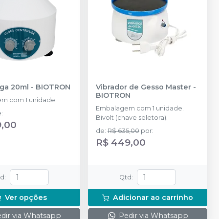
uga 20ml
-
BIOTRON
Vibrador de Gesso Master
-
BIOTRON
m com 1 unidade.
Embalagem com 1 unidade.
e
:
Bivolt (chave seletora).
9,00
de
:
R$ 635,00
por
:
R$ 449,00
td
:
Qtd
:
Ver opções
Adicionar ao carrinho
dir via Whatsapp
Pedir via Whatsapp