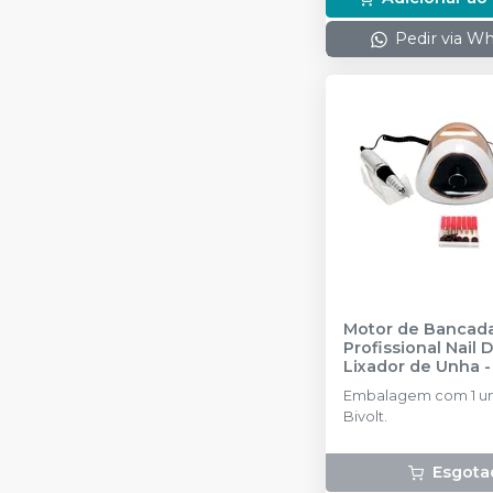
Pedir via W
Motor de Bancad
Profissional Nail Dr
Lixador de Unha - 
BIOTRON
Embalagem com 1 un
Bivolt.
Esgota