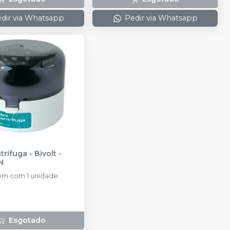
dir via Whatsapp
Pedir via Whatsapp
trífuga - Bivolt
-
N
m com 1 unidade.
Esgotado