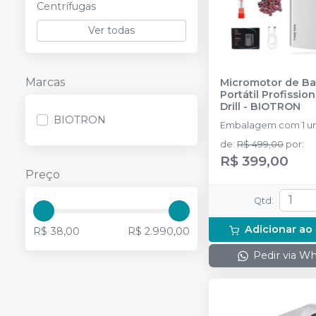
Centrífugas
Ver todas
Marcas
Micromotor de B
Portátil Profission
Drill
-
BIOTRON
BIOTRON
Embalagem com 1 un
de
:
R$ 499,00
por
:
R$ 399,00
Preço
Qtd
:
Adicionar ao
R$ 38,00
R$ 2.990,00
Pedir via W