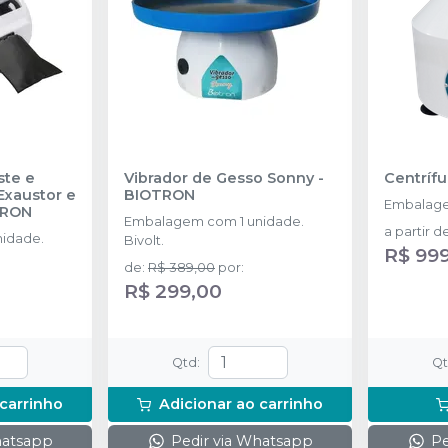
ste e
Vibrador de Gesso Sonny
-
Centríf
xaustor e
BIOTRON
Embalage
TRON
Embalagem com 1 unidade.
a partir d
idade.
Bivolt.
R$ 99
de
:
R$ 389,00
por
:
R$ 299,00
Qtd
:
Q
 carrinho
Adicionar ao carrinho
hatsapp
Pedir via Whatsapp
Pe