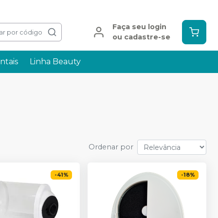
Faça seu login
ar por código
ou cadastre-se
ntais
Linha Beauty
Ordenar por
-
41
%
-
18
%