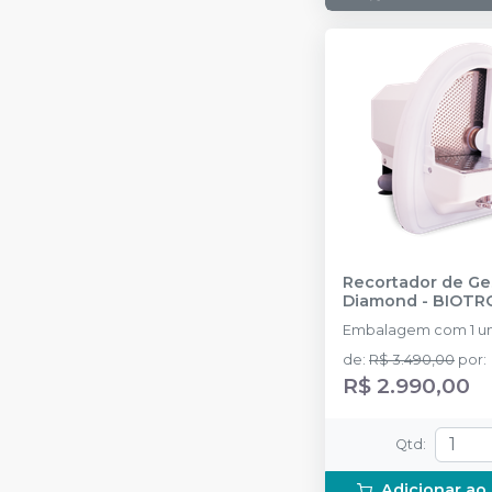
Recortador de Ge
Diamond
-
BIOTR
Embalagem com 1 un
de
:
R$ 3.490,00
por
:
R$ 2.990,00
Qtd
:
Adicionar ao