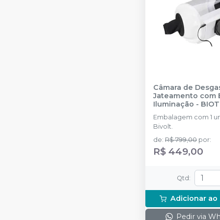
Câmara de Desga
Jateamento com E
Iluminação
-
BIO
Embalagem com 1 un
Bivolt.
de
:
R$ 799,00
por
:
R$ 449,00
Qtd
:
Adicionar ao
Pedir via W