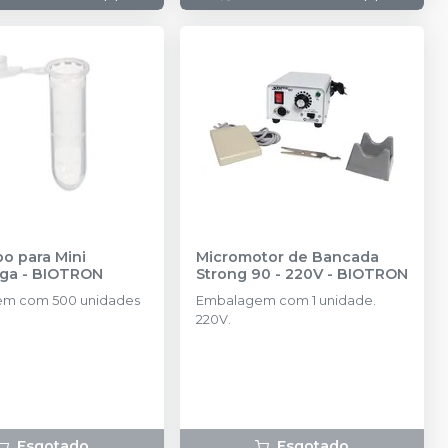
o para Mini
Micromotor de Bancada
uga
-
BIOTRON
Strong 90 - 220V
-
BIOTRON
m com 500 unidades
Embalagem com 1 unidade.
220V.
Esgotado
Esgotado