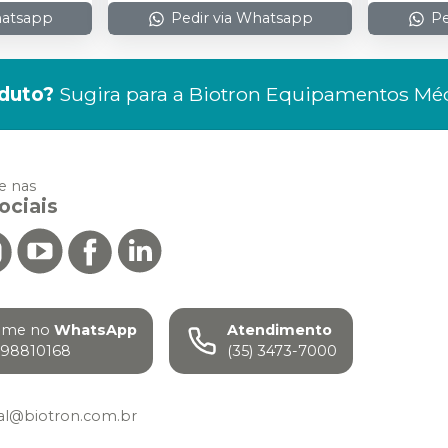
hatsapp
Pedir via Whatsapp
Pe
duto?
Sugira para a
Biotron Equipamentos Mé
 nas
ociais
ame no
WhatsApp
Atendimento
98810168
(35) 3473-7000
al@biotron.com.br