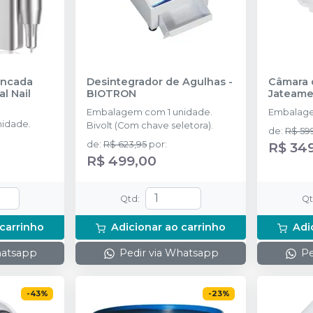
ancada
Desintegrador de Agulhas
-
Câmara 
al Nail
BIOTRON
Jateame
Embalagem com 1 unidade.
Embalage
idade.
Bivolt (Com chave seletora).
de
:
R$ 59
de
:
R$ 623,95
por
:
R$ 34
R$ 499,00
Qtd
:
Q
 carrinho
Adicionar ao carrinho
Adi
hatsapp
Pedir via Whatsapp
Pe
-
43
%
-
23
%