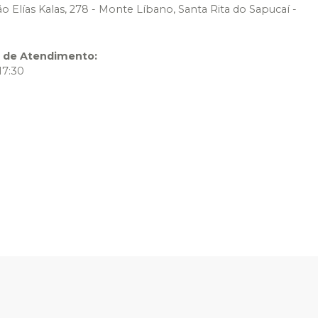
ão Elías Kalas, 278 - Monte Líbano, Santa Rita do Sapucaí -
o de Atendimento
:
17:30