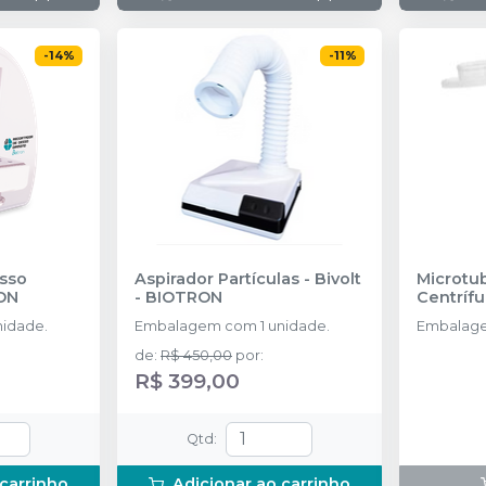
-
14
%
-
11
%
sso
Aspirador Partículas - Bivolt
Microtub
ON
-
BIOTRON
Centríf
idade.
Embalagem com 1 unidade.
Embalage
de
:
R$ 450,00
por
:
R$ 399,00
Qtd
:
 carrinho
Adicionar ao carrinho