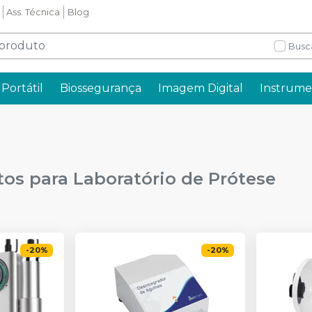
Ass. Técnica
Blog
Busc
Portátil
Biossegurança
Imagem Digital
Instrume
s para Laboratório de Prótese
-
20
%
-
20
%