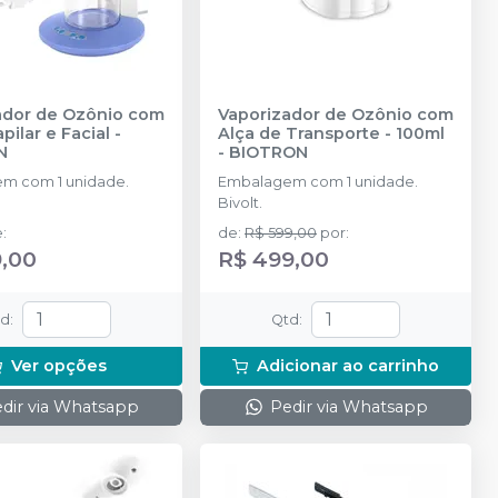
ador de Ozônio com
Vaporizador de Ozônio com
pilar e Facial
-
Alça de Transporte - 100ml
N
-
BIOTRON
m com 1 unidade.
Embalagem com 1 unidade.
Bivolt.
e
:
de
:
R$ 599,00
por
:
9,00
R$ 499,00
td
:
Qtd
:
Ver opções
Adicionar ao carrinho
dir via Whatsapp
Pedir via Whatsapp