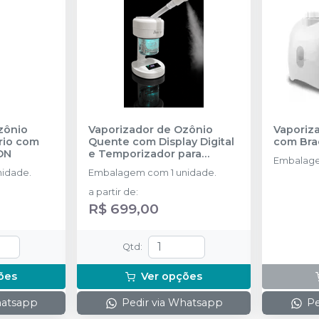
zônio
Vaporizador de Ozônio
Vaporiz
rio com
Quente com Display Digital
com Bra
ON
e Temporizador para
Embalage
Tratamentos Faciais e
idade.
Embalagem com 1 unidade.
Capilares – Registro Anvisa
-
BIOTRON
a partir de
:
R$ 699,00
Qtd
:
ões
Ver opções
hatsapp
Pedir via Whatsapp
Pe