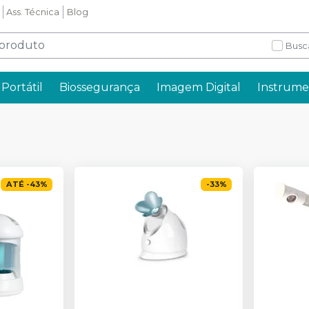
Ass. Técnica
Blog
Busc
Portátil
Biossegurança
Imagem Digital
Instrume
ATÉ
-
43
%
-
33
%