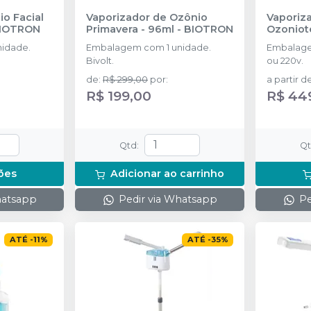
o Facial
Vaporizador de Ozônio
Vaporiza
IOTRON
Primavera - 96ml
-
BIOTRON
Ozoniot
idade.
Embalagem com 1 unidade.
Embalage
Bivolt.
ou 220v.
de
:
R$ 299,00
por
:
a partir d
R$ 199,00
R$ 44
Qtd
:
Q
ões
Adicionar ao carrinho
hatsapp
Pedir via Whatsapp
Pe
ATÉ
-
11
%
ATÉ
-
35
%