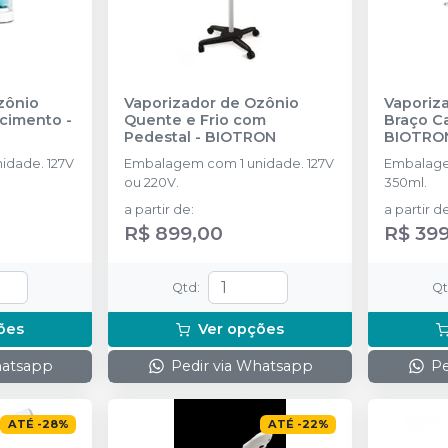
zônio
Vaporizador de Ozônio
Vaporiz
cimento -
Quente e Frio com
Braço Ca
Pedestal
-
BIOTRON
BIOTRO
idade. 127V
Embalagem com 1 unidade. 127V
Embalage
ou 220V.
350ml.
a partir de
:
a partir d
R$ 899,00
R$ 39
Qtd
:
Q
ões
Ver opções
hatsapp
Pedir via Whatsapp
Pe
ATÉ
-
28
%
ATÉ
-
22
%