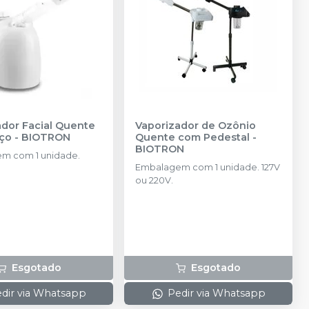
ador Facial Quente
Vaporizador de Ozônio
ço
-
BIOTRON
Quente com Pedestal
-
BIOTRON
m com 1 unidade.
Embalagem com 1 unidade. 127V
ou 220V.
Esgotado
Esgotado
dir via Whatsapp
Pedir via Whatsapp