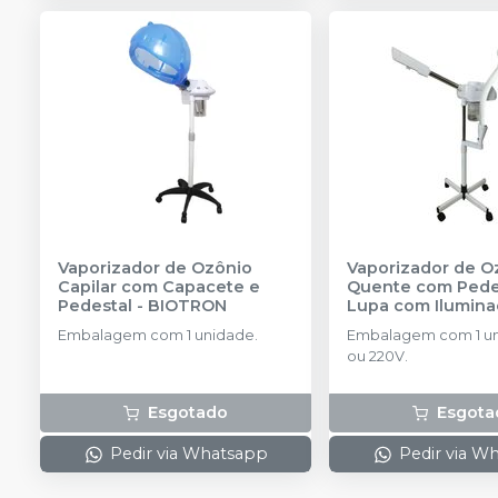
Vaporizador de Ozônio
Vaporizador de O
Capilar com Capacete e
Quente com Pede
Pedestal
-
BIOTRON
Lupa com Ilumin
BIOTRON
Embalagem com 1 unidade.
Embalagem com 1 un
ou 220V.
Esgotado
Esgota
Pedir via Whatsapp
Pedir via W