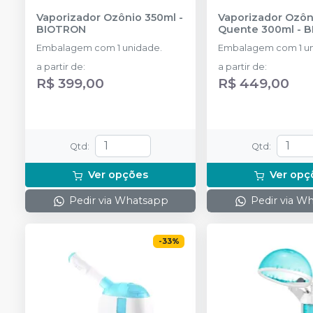
Vaporizador Ozônio 350ml
-
Vaporizador Ozôni
BIOTRON
Quente 300ml
-
B
Embalagem com 1 unidade.
Embalagem com 1 un
a partir de
:
a partir de
:
R$ 399,00
R$ 449,00
Qtd
:
Qtd
:
Ver opções
Ver opç
Pedir via Whatsapp
Pedir via W
-
33
%