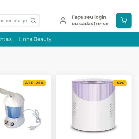
Faça seu login
ar por código
ou cadastre-se
ntais
Linha Beauty
ATÉ
-
25
%
-
53
%