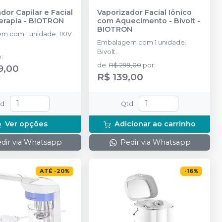
dor Capilar e Facial
Vaporizador Facial Iônico
erapia
-
BIOTRON
com Aquecimento - Bivolt
-
BIOTRON
m com 1 unidade. 110V
Embalagem com 1 unidade.
Bivolt.
e
:
de
:
R$ 299,00
por
:
9,00
R$ 139,00
td
:
Qtd
:
Ver opções
Adicionar ao carrinho
dir via Whatsapp
Pedir via Whatsapp
ATÉ
-
20
%
-
16
%