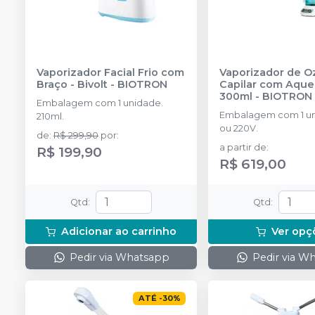
Vaporizador Facial Frio com
Vaporizador de O
Braço - Bivolt
-
BIOTRON
Capilar com Aque
300ml
-
BIOTRON
Embalagem com 1 unidade.
Embalagem com 1 un
210ml.
ou 220V.
de
:
R$ 299,90
por
:
a partir de
:
R$ 199,90
R$ 619,00
Qtd
:
Qtd
:
Adicionar ao carrinho
Ver opç
Pedir via Whatsapp
Pedir via W
ATÉ
-
30
%