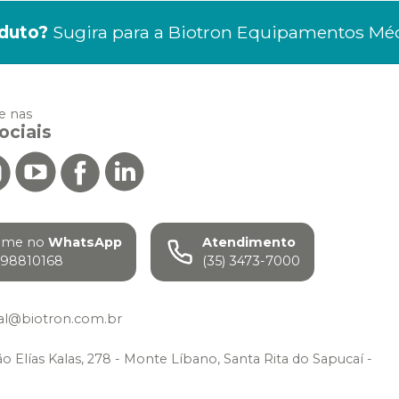
duto?
Sugira para a
Biotron Equipamentos Mé
 nas
ociais
ame no
WhatsApp
Atendimento
98810168
(35) 3473-7000
al@biotron.com.br
ão Elías Kalas, 278 - Monte Líbano, Santa Rita do Sapucaí -