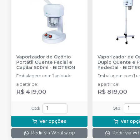
Vaporizador de Ozônio
Vaporizador de O
Portátil Quente Facial e
Duplo Quente e F
Capilar 500ml
-
BIOTRON
Pedestal
-
BIOTR
Embalagem com 1 unidade.
Embalagem com 1 un
a partir de
:
a partir de
:
R$ 419,00
R$ 819,00
Qtd
:
Qtd
:
Ver opções
Ver opç
Pedir via Whatsapp
Pedir via W