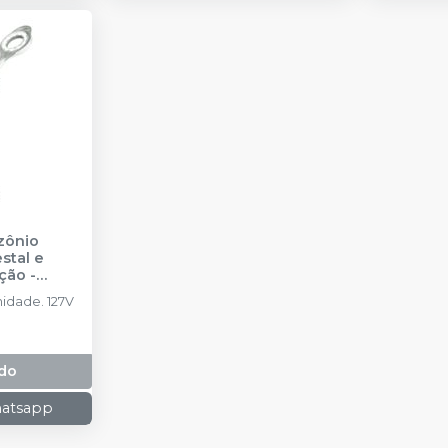
zônio
stal e
ação
-
idade. 127V
do
hatsapp