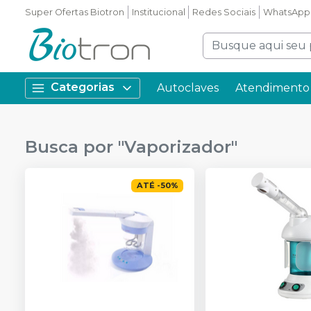
Super Ofertas Biotron
Institucional
Redes Sociais
WhatsApp
Categorias
Autoclaves
Atendimento 
Busca por "
Vaporizador
"
ATÉ
-
50
%