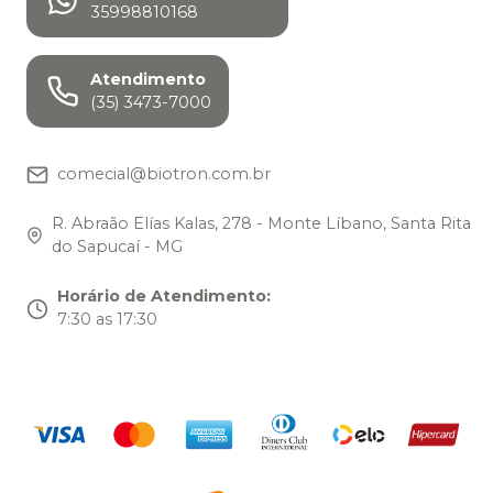
35998810168
Atendimento
(35) 3473-7000
comecial@biotron.com.br
R. Abraão Elías Kalas, 278 - Monte Líbano, Santa Rita
do Sapucaí - MG
Horário de Atendimento
:
7:30 as 17:30