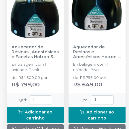
Aquecedor de
Aquecedor de
Resinas , Anestésicos
Resinas e
e Facetas Hotron 3
Anestésicos Hotron 2
em 1
-
BIOTRON
em 1
-
BIOTRON
Embalagem com 1
Embalagem com 1
unidade. Bivolt.
unidade. Bivolt.
de
:
R$ 1.300,00
por
:
de
:
R$ 799,00
por
:
R$ 799,00
R$ 649,00
Qtd
:
Qtd
:
Adicionar ao
Adicionar ao
carrinho
carrinho
Pedir via Whatsapp
Pedir via Whatsapp