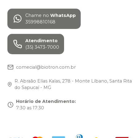
Chame no
WhatsApp
35998810168
Atendimento
(35) 3473-7000
comecial@biotron.com.br
R. Abraão Elías Kalas, 278 - Monte Líbano, Santa Rita
do Sapucaí - MG
Horário de Atendimento
:
7:30 as 17:30