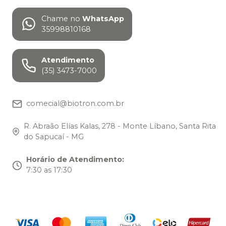
Chame no
WhatsApp
35998810168
Atendimento
(35) 3473-7000
comecial@biotron.com.br
R. Abraão Elías Kalas, 278 - Monte Líbano, Santa Rita
do Sapucaí - MG
Horário de Atendimento
:
7:30 as 17:30