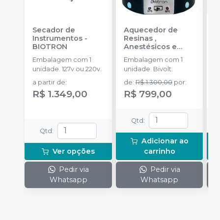
Secador de
Aquecedor de
C
Instrumentos
-
Resinas ,
D
BIOTRON
Anestésicos e
L
Facetas Hotron 3
M
Embalagem com 1
Embalagem com 1
E
em 1
-
BIOTRON
T
unidade. 127v ou 220v.
unidade. Bivolt.
u
B
D
T
a partir de
:
de
:
R$ 1.300,00
por
:
d
S
A
R$ 1.349,00
R$ 799,00
R
B
u
I
un
Qtd
:
I
Qtd
:
P
Adicionar ao
u
Ver opções
carrinho
S
Pedir via
Pedir via
Whatsapp
Whatsapp