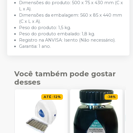
Dimensões do produto: 500 x 75 x 430 mm (C x
L x A).
Dimensões da embalagem: 560 x 85 x 440 mm
(C x L x A).
Peso do produto: 1,5 kg.
Peso do produto embalado: 1,8 kg.
Registro na ANVISA: Isento (Não necessário).
Garantia: 1 ano.
Você também pode gostar
desses
ATÉ
-
12
%
-
38
%