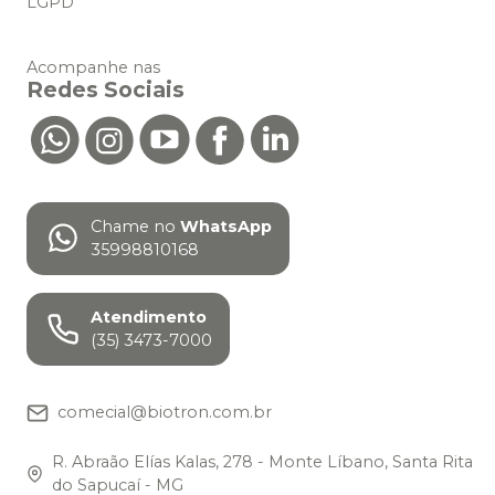
LGPD
Acompanhe nas
Redes Sociais
Chame no
WhatsApp
35998810168
Atendimento
(35) 3473-7000
comecial@biotron.com.br
R. Abraão Elías Kalas, 278 - Monte Líbano, Santa Rita
do Sapucaí - MG