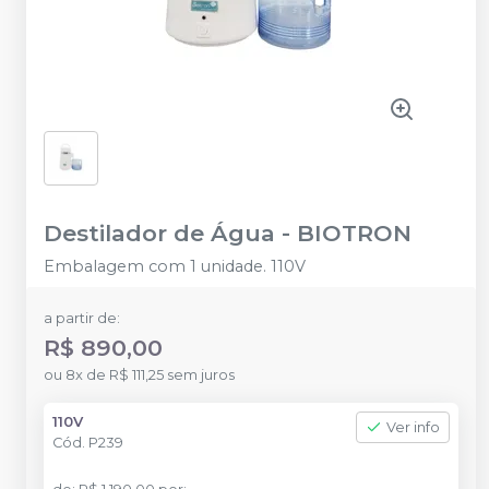
Destilador de Água
-
BIOTRON
Embalagem com 1 unidade. 110V
a partir de:
R$ 890,00
ou
8
x
de
R$ 111,25
sem juros
110V
Ver info
Cód.
P239