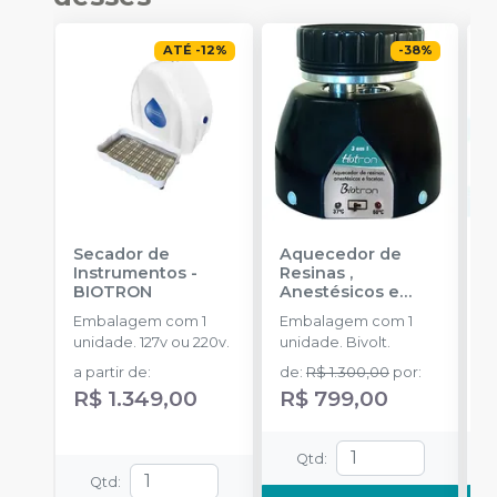
ATÉ
-
12
%
-
38
%
Secador de
Aquecedor de
C
Instrumentos
-
Resinas ,
D
BIOTRON
Anestésicos e
L
Facetas Hotron 3
M
Embalagem com 1
Embalagem com 1
E
em 1
-
BIOTRON
T
unidade. 127v ou 220v.
unidade. Bivolt.
u
B
D
T
a partir de
:
de
:
R$ 1.300,00
por
:
d
S
A
R$ 1.349,00
R$ 799,00
R
B
u
I
un
Qtd
:
I
Qtd
:
P