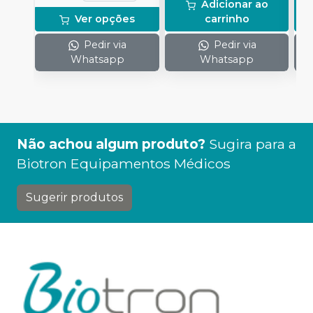
Adicionar ao
u
Ver opções
carrinho
S
Pedir via
Pedir via
Whatsapp
Whatsapp
Não achou algum produto?
Sugira para a
Biotron Equipamentos Médicos
Sugerir produtos