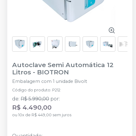
Autoclave Semi Automática 12
Litros
-
BIOTRON
Embalagem com 1 unidade Bivolt
Código do produto
:
P212
de
:
R$ 5.990,00
por
:
R$ 4.490,00
ou
10
x
de
R$ 449,00
sem juros
Quantidade
: