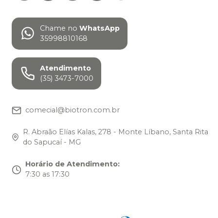
Chame no
WhatsApp
35998810168
Atendimento
(35) 3473-7000
comecial@biotron.com.br
R. Abraão Elías Kalas, 278 - Monte Líbano, Santa Rita
do Sapucaí - MG
Horário de Atendimento
:
7:30 as 17:30