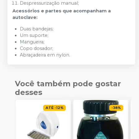
Despressurização manual;
Acessórios e partes que acompanham a
autoclave:
Duas bandejas;
Um suporte;
Mangueira;
Copo dosador;
Abraçadeira em nylon.
Você também pode gostar
desses
ATÉ
-
12
%
-
38
%