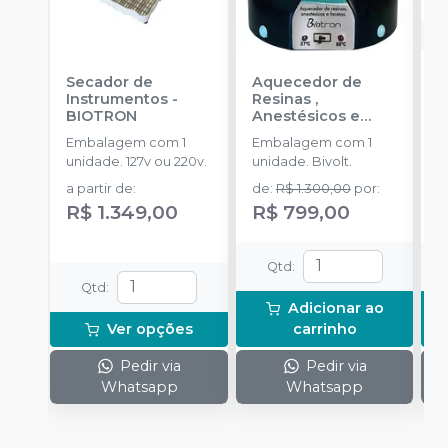
Secador de
Aquecedor de
C
Instrumentos
-
Resinas ,
D
BIOTRON
Anestésicos e
L
Facetas Hotron 3
M
Embalagem com 1
Embalagem com 1
E
em 1
-
BIOTRON
T
unidade. 127v ou 220v.
unidade. Bivolt.
u
B
D
T
a partir de
:
de
:
R$ 1.300,00
por
:
d
S
A
R$ 1.349,00
R$ 799,00
R
B
u
I
un
Qtd
:
I
Qtd
:
P
Adicionar ao
u
Ver opções
carrinho
S
Pedir via
Pedir via
Whatsapp
Whatsapp